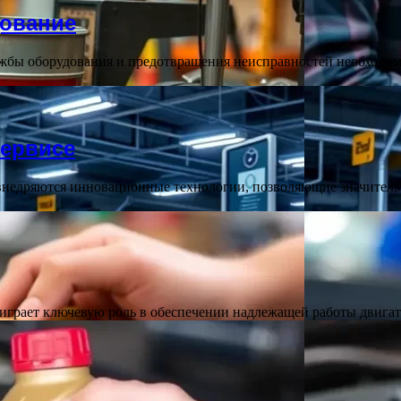
дование
жбы оборудования и предотвращения неисправностей необходимо
сервисе
внедряются инновационные технологии, позволяющие значитель
играет ключевую роль в обеспечении надлежащей работы двига