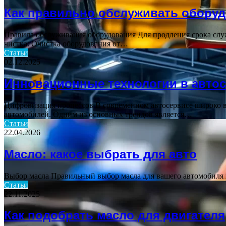
Как правильно обслуживать обору
Правила обслуживания оборудования Для продления срока слу
чистка: Очистка оборудования от…
Статьи
02.12.2025
Инновационные технологии в авто
Цифровизация процессов В современном автосервисе широко 
автомобилей. Одним из основных трендов является…
Статьи
22.04.2026
Масло: какое выбрать для авто
Выбор масла Правильный выбор масла для вашего автомобиля 
Статьи
22.11.2025
Как подобрать масло для двигателя