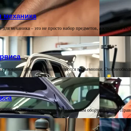
 механика
ля механика – это не просто набор предметов, а ключевой эл
ервиса
орудования для автосервиса являются подъемники. Они необход
иса
ходимо обладать качественным и надежным оборудованием. Пра