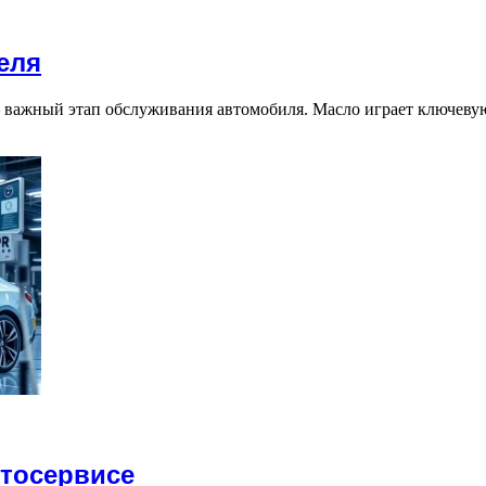
еля
 важный этап обслуживания автомобиля. Масло играет ключевую
тосервисе