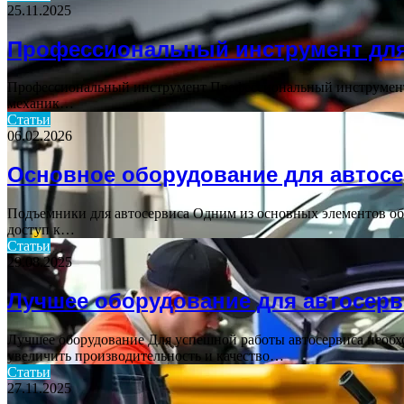
25.11.2025
Профессиональный инструмент для
Профессиональный инструмент Профессиональный инструмент д
механик…
Статьи
06.02.2026
Основное оборудование для автос
Подъемники для автосервиса Одним из основных элементов об
доступ к…
Статьи
29.08.2025
Лучшее оборудование для автосерв
Лучшее оборудование Для успешной работы автосервиса необ
увеличить производительность и качество…
Статьи
27.11.2025