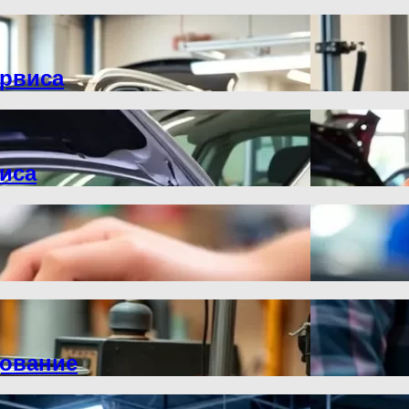
ервиса
иса
дование