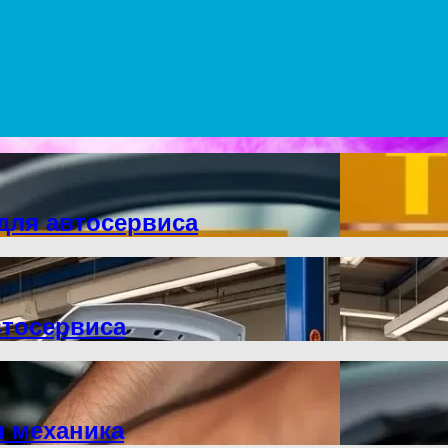
для автосервиса
втосервиса
 механика